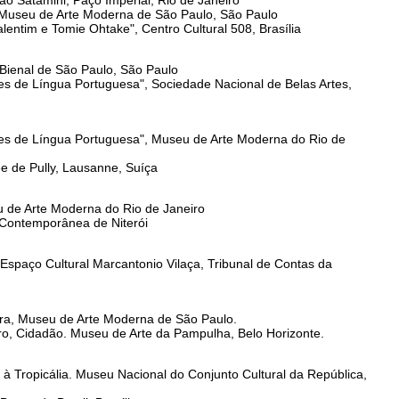
ão Satamini, Paço Imperial, Rio de Janeiro
, Museu de Arte Moderna de São Paulo, São Paulo
entim e Tomie Ohtake", Centro Cultural 508, Brasília
 Bienal de São Paulo, São Paulo
s de Língua Portuguesa", Sociedade Nacional de Belas Artes,
ses de Língua Portuguesa", Museu de Arte Moderna do Rio de
ée de Pully, Lausanne, Suíça
eu de Arte Moderna do Rio de Janeiro
 Contemporânea de Niterói
. Espaço Cultural Marcantonio Vilaça, Tribunal de Contas da
ra, Museu de Arte Moderna de São Paulo.
iro, Cidadão. Museu de Arte da Pampulha, Belo Horizonte.
 à Tropicália. Museu Nacional do Conjunto Cultural da República,