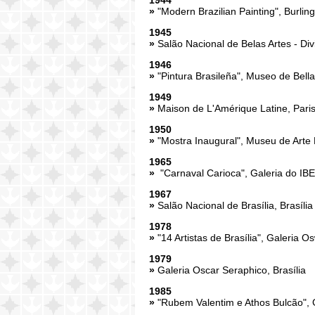
1944
»
"Modern Brazilian Painting", Burlin
1945
»
Salão Nacional de Belas Artes - Di
1946
»
"Pintura Brasileña", Museo de Bella
1949
»
Maison de L'Amérique Latine, Pari
1950
»
"Mostra Inaugural", Museu de Art
1965
»
"Carnaval Carioca", Galeria do IBE
1967
»
Salão Nacional de Brasília, Brasília
1978
»
"14 Artistas de Brasília", Galeria O
1979
»
Galeria Oscar Seraphico, Brasília
1985
»
"Rubem Valentim e Athos Bulcão", G