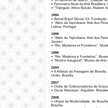
»
"A Caminho de Niterói", Coleção Jo
»
Panorama Atual da Arte Brasileira
»
"Triângulo: Athos Bulcão, Rubem Val
1994
»
Bienal Brasil Século XX, Fundação
»
"Além da Taprobana: Arte dos Paíse
Lisboa, Portugal
1995
»
"Além da Taprobana: Arte dos Paí
Janeiro
»
"Rio: Mystères et Frontières", Mus
1996
»
"Rio: Mistérios e Fronteiras", Mus
»
"Mostra Inaugural", Museu de Arte
2004
»
4 Artistas da Paisagem de Brasília
União, Brasília.
2007
»
Clube de Colecionadores de Gravu
»
Oscar Niemeyer: Arquiteto, Brasile
2008
»
Utopia da Modernidade: de Brasília
Brasília.