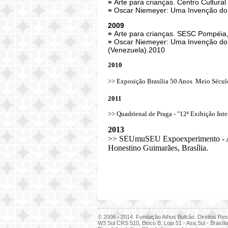
»
Arte para crianças. Centro Cultural 
»
Oscar Niemeyer: Uma Invenção do 
2009
»
Arte para crianças. SESC Pompéia,
»
Oscar Niemeyer: Uma Invenção do
(Venezuela).2010
2010
>> Exposição Brasília 50 Anos  Meio Sécu
2011
>> Quadrienal de Praga - "12ª Exibição Int
2013
>> SEUmuSEU Expoexperimento - Aqui
Honestino Guimarães, Brasília.
© 2006 - 2014. Fundação Athos Bulcão. Direitos Re
W3 Sul CRS 510, Bloco B, Loja 51 - Asa Sul - Brasíl