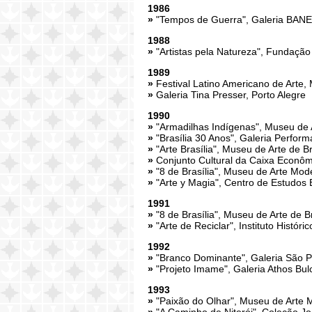
1986
»
"Tempos de Guerra", Galeria BANE
1988
»
"Artistas pela Natureza", Fundação
1989
»
Festival Latino Americano de Arte, 
»
Galeria Tina Presser, Porto Alegre
1990
»
"Armadilhas Indígenas", Museu de 
»
"Brasília 30 Anos", Galeria Perfor
»
"Arte Brasília", Museu de Arte de Bra
»
Conjunto Cultural da Caixa Econômi
»
"8 de Brasília", Museu de Arte Mo
»
"Arte y Magia", Centro de Estudos 
1991
»
"8 de Brasília", Museu de Arte de Br
»
"Arte de Reciclar", Instituto Históri
1992
»
"Branco Dominante", Galeria São P
»
"Projeto Imame", Galeria Athos Bul
1993
»
"Paixão do Olhar", Museu de Arte 