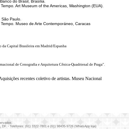
Banco do Brasil, Brasília.
Tempo. Art Museum of the Americas, Washington (EUA).
 São Paulo.
 Tempo. Museo de Arte Contemporáneo, Caracas
lo da Capital Brasileira em Madrid/Espanha
ernacional de Cenografia e Arquitetura Cênica-Quadrienal de Praga".
sições recentes coletivo de artistas. Museu Nacional
servados.
ia, DF. - Telefones: (61) 3322-7801 e (61) 98435-9726 (WhatsApp loja)